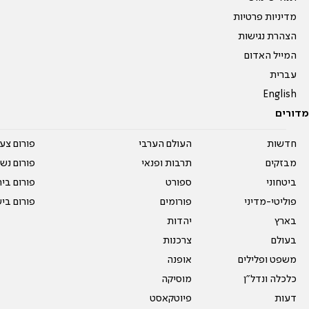
מדיניות פרטיות
הצהרת נגישות
המייל האדום
עברית
English
מדורים
חדשות
העולם הערבי
פורום צע
מבזקים
תרבות ופנאי
פורום נשו
ביטחוני
ספורט
פורום בי
פוליטי-מדיני
פורומים
פורום בי
בארץ
יהדות
בעולם
צרכנות
משפט ופלילים
אופנה
כלכלה ונדל"ן
מוסיקה
דעות
פיוטקאסט