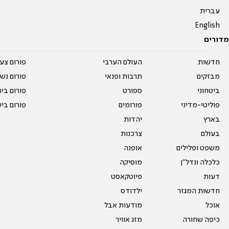
עברית
English
מדורים
חדשות
העולם הערבי
פורום צע
מבזקים
תרבות ופנאי
פורום נשו
ביטחוני
ספורט
פורום בי
פוליטי-מדיני
פורומים
פורום בי
בארץ
יהדות
בעולם
צרכנות
משפט ופלילים
אופנה
כלכלה ונדל"ן
מוסיקה
דעות
פיוטקאסט
חדשות המגזר
ילדודס
אוכל
מודעות אבל
כיפה שחורה
מזג אוויר