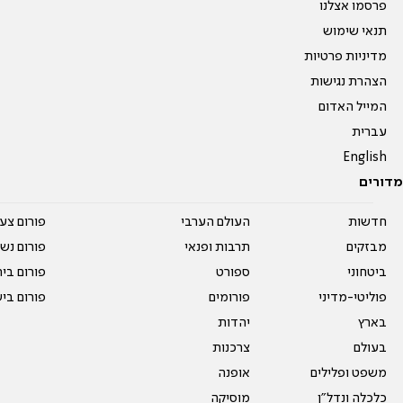
פרסמו אצלנו
תנאי שימוש
מדיניות פרטיות
הצהרת נגישות
המייל האדום
עברית
English
מדורים
חדשות
העולם הערבי
פורום צע
מבזקים
תרבות ופנאי
פורום נשו
ביטחוני
ספורט
פורום בי
פוליטי-מדיני
פורומים
פורום בי
בארץ
יהדות
בעולם
צרכנות
משפט ופלילים
אופנה
כלכלה ונדל"ן
מוסיקה