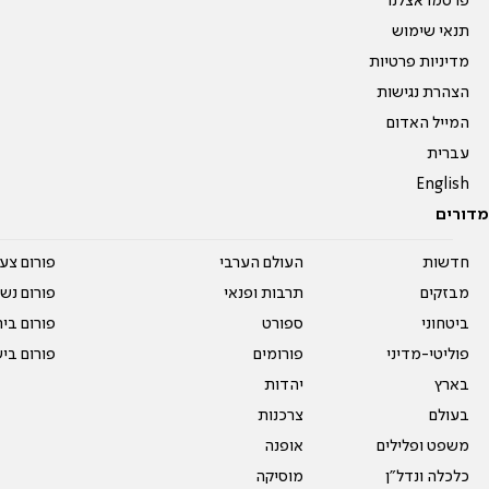
פרסמו אצלנו
תנאי שימוש
מדיניות פרטיות
הצהרת נגישות
המייל האדום
עברית
English
מדורים
חדשות
העולם הערבי
פורום צע
מבזקים
תרבות ופנאי
פורום נשו
ביטחוני
ספורט
פורום בי
פוליטי-מדיני
פורומים
פורום בי
בארץ
יהדות
בעולם
צרכנות
משפט ופלילים
אופנה
כלכלה ונדל"ן
מוסיקה