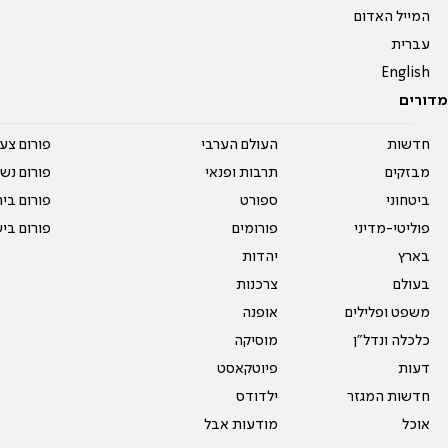
המייל האדום
עברית
English
מדורים
חדשות
העולם הערבי
פורום צע
מבזקים
תרבות ופנאי
פורום נשו
ביטחוני
ספורט
פורום בי
פוליטי-מדיני
פורומים
פורום בי
בארץ
יהדות
בעולם
צרכנות
משפט ופלילים
אופנה
כלכלה ונדל"ן
מוסיקה
דעות
פיוטקאסט
חדשות המגזר
ילדודס
אוכל
מודעות אבל