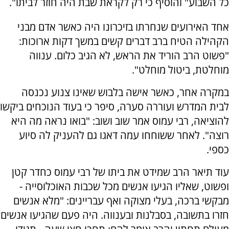
כל השבוע" והוסיף כי רק לקראת שבת היה חוזר לביתו".
אחד האירועים שנחרתו בזיכרונו היה כאשר אדם מבני
הקהילה הטיח ברב דברים קשים במשך דקות ארוכות:
"פשוט הרב הוריד את הראש, לא הגיב כלום. ענווה
מוחלטת, ביטול מוחלט".
במקרה אחר, כאשר אישה בלבוש שאינו צנוע נכנסה
לבית המדרש ועוררה סערה, סיפר כי בעוד הנוכחים ביקשו
להוציאה, רבי עמוס אמר שוב ושוב: "בואו נראה מה היא
רוצה". לאחר ששוחחו עמה דאגו גם להעניק לה סיוע
כספי.
עוד תיאר הרב שמידט את ביתו של רבי עמוס כחדר קטן
ופשוט, שאליו הגיעו אנשים מכל שכבות האוכלוסייה -
מבקשי ברכה, בעלי מצוקה ואף עבריינים: "מלא אנשים
חזרו בתשובה, בסבלנות ובענווה. היה פעם שהגיעו אנשים