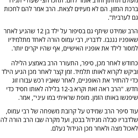
מעולם תחתון והרב אומר להם: תחכו חצי שעה - תגידו
ברכת המזון. הם לא מעיזים לצאת. הרב אמר להם לחכות
גם לערבית".
הרב שמידט שיתף גם בסיפור על ילד בן 12 שהגיע לאחר
שאופניו נגנבו. לדבריו, רבי עמוס הורה לאחד מתלמידיו
למסור לילד את אופניו האישיים, אף שהיו יקרים יותר.
כחודש לאחר מכן, סיפר, התעורר הרב באמצע הלילה
וביקש לקרוא לאותו תלמיד. זמן קצר לאחר מכן הגיע הילד
כדי להחזיר את האופניים, לאחר שאביו רכש עבורו זוג
חדש. "הרב ראה זאת וקרא ב-12 בלילה לאותו חסיד כדי
שיפגשו באותו הזמן. מופת שראיתי במו עיני", אמר.
עוד סיפר הרב שמידט על קרובת משפחה של רבי עמוס,
שלדבריו סבלה מגידול בבטן, ועל מקרה שבו הרב הורה לה
לאכול מצה ולאחר מכן הגידול נעלם.