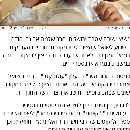
הרב שלמה אבינר
צילום: Yossi Zamir/Flash90
נשיא ישיבת עטרת ירושלים, הרב שלמה אבינר, הודה
השבוע לשואל שהציג בפניו מקורות תורניים העוסקים
בסמל המגן דוד, לאחר שבעבר כתב כי אין לו מקור בתורה,
במשנה, בגמרא או בספרי רזים.
במסגרת מדור השו"ת בעלון "עולם קטן", הזכיר השואל
את דבריו הקודמים של הרב אבינר, וציין כי קיימים מקורות
שונים שבהם מופיע המושג או הצורה של המגן דוד.
לדבריו, בין היתר ניתן למצוא התייחסויות בספרים
העוסקים ב"ו' קצוות", ובהם פירוש הרמב"ן לשיר השירים,
ספר הליקוטים של רבי משה דוד ואלי (רמ"ד מוואלי), וכן
בדברי הגאון מווילנה על שיר השירים.