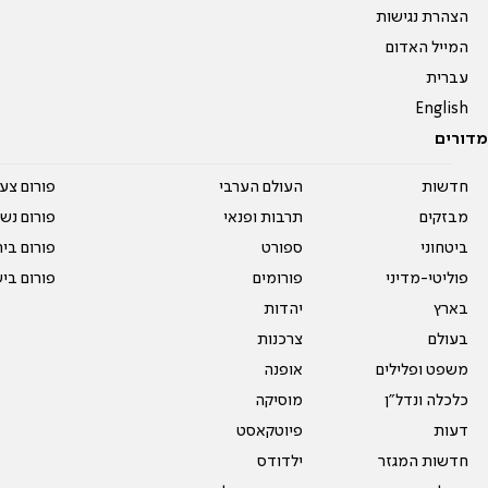
הצהרת נגישות
המייל האדום
עברית
English
מדורים
חדשות
העולם הערבי
פורום צע
מבזקים
תרבות ופנאי
פורום נשו
ביטחוני
ספורט
פורום בי
פוליטי-מדיני
פורומים
פורום בי
בארץ
יהדות
בעולם
צרכנות
משפט ופלילים
אופנה
כלכלה ונדל"ן
מוסיקה
דעות
פיוטקאסט
חדשות המגזר
ילדודס