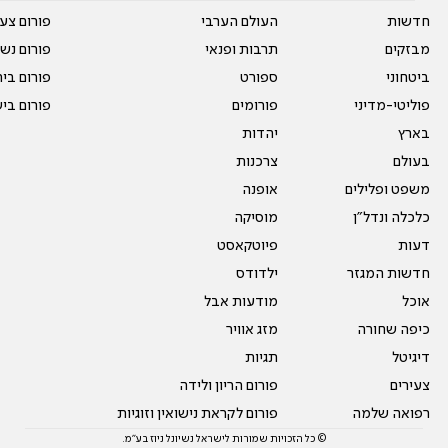
חדשות
העולם הערבי
פורום צע
מבזקים
תרבות ופנאי
פורום נשו
ביטחוני
ספורט
פורום בי
פוליטי-מדיני
פורומים
פורום בי
בארץ
יהדות
בעולם
צרכנות
משפט ופלילים
אופנה
כלכלה ונדל"ן
מוסיקה
דעות
פיוטקאסט
חדשות המגזר
ילדודס
אוכל
מודעות אבל
כיפה שחורה
מזג אוויר
דיגיטל
תגיות
צעירים
פורום הריון ולידה
רפואה שלמה
פורום לקראת נישואין וזוגיות
© כל הזכויות שמורות לישראל נשיונל ניוז בע"מ.