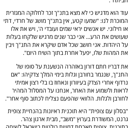
הביתה".
עוד הוא מדגיש כי לא מצא בתנ"ך זכר לחלוקה המגזרית
המוכרת לנו: "שמעו קטע, אין בתנ"ך מושג של חרדי, דתי
או חילוני. יש אנשים יראי שמים ועובדי ה', ויש את אלו
שעושים את הרע... אני כבר שנים מרגיש שלקחו בעלות
על היהדות. אני חושב שכל אדם שיקרא את התנ"ך ויבין
את המהות שלו, יפעל אחרת בתוך השיח היום".
את דבריו חתם דורון באזהרה הנשענת על סופו של
התנ"ך, שנגמר בחורבן וגלות בימי המלך צדקיהו: "אם
נרדוף אחרי הצדק בעיוורון ונאחוז בו בלי רצון אמיתי
לראות ולשמוע את האחר, אנחנו על המסלול המהיר
לחורבן ולגלות. הלוואי שהפעם נצליח לכתוב סוף אחר".
"בסלון עם צופית" היא תוכנית ראיונות בהנחיית צופית
גרנט, המשודרת בערוץ "משב", מבית ארגון צהר.
בתוכנית, צופית מארחת דמויות בולטות בישראל לשיחה