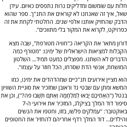
חלות עם שומשום ומדליקים נרות נתפסים כאיום. עידן
שאל, איך זה שאנחנו לא קוראים את התנ"ך. ספר שהוא
הדבק שהחזיק אותנו אלפי שנים. החלטתי לקחת את זה
כפרויקט, לקרוא את המקור בלי מתווכים".
דורון מתאר את הקריאה כ"חוויה מטורפת", שבה מצא
הקבלות למציאות הישראלית של ימינו: "מטורף כמה
הדברים לא השתנו. מפוצלים כמעט תמיד... השלטון
המושחת, אנשי הדת שסרחו, הכל חוזר על עצמו".
הוא מציין אירועים תנ"כיים שמהדהדים את ימינו, כמו
המשא ומתן עם שבטי גד וראובן שמזכיר את סוגיית השוויון
בנטל ("הַאַחֵיכֶם יָבֹאוּ לַמִּלְחָמָה וְאַתֶּם תֵּשְׁבוּ פֹה?"), וכן את
סיפור דוד המלך בציקלג, המזכיר את אירועי ה-7
באוקטובר: "עמלקים פלשו, בזזו, וחטפו את הנשים
והילדים... דוד המלך רדף אחריהם להחזיר את החטופים