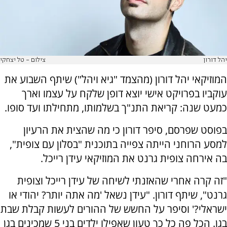
יהל דורון
צילום - טל יצחקי
המוזיקאי יהל דורון (מהצמד "גיא ויהל") שיתף השבוע את
עוקביו בפרויקט אישי יוצא דופן שלקח על עצמו וארך
כמעט שנה: קריאת התנ"ך בשלמותו, מתחילתו ועד סופו.
בפוסט שפרסם, סיפר דורון כי מה שהצית את הרעיון
למסע הרוחני הייתה צפייה בתוכנית "בסלון עם צופית",
בה אירחה צופית גרנט את המוזיקאי עידן רייכל.
"זה קרה אחרי שהאזנתי לשיחה של עידן רייכל וצופית
גרנט", שיתף דורון. "עידן נשאל 'מה אתה יותר? יהודי או
ישראלי?' וסיפר על החשש של ההורים לעשות קבלת שבת
בגן. הכל פה כל כך טעון שאפילו ילדים בני 5 שמכינים בגן