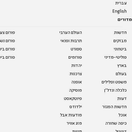
עברית
English
מדורים
חדשות
העולם הערבי
פורום צע
מבזקים
תרבות ופנאי
פורום נשו
ביטחוני
ספורט
פורום בי
פוליטי-מדיני
פורומים
פורום בי
בארץ
יהדות
בעולם
צרכנות
משפט ופלילים
אופנה
כלכלה ונדל"ן
מוסיקה
דעות
פיוטקאסט
חדשות המגזר
ילדודס
אוכל
מודעות אבל
כיפה שחורה
מזג אוויר
דיגיטל
תגיות