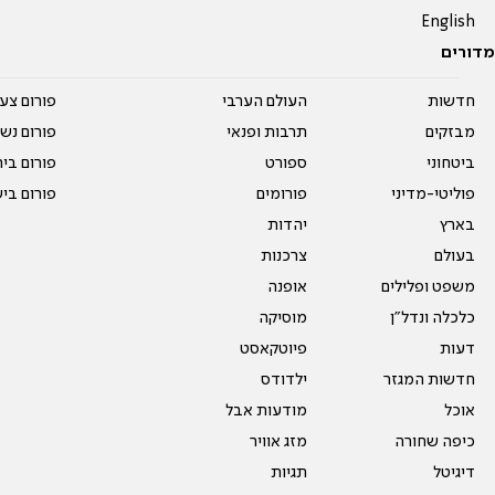
English
מדורים
חדשות
העולם הערבי
פורום צע
מבזקים
תרבות ופנאי
פורום נשו
ביטחוני
ספורט
פורום בי
פוליטי-מדיני
פורומים
פורום בי
בארץ
יהדות
בעולם
צרכנות
משפט ופלילים
אופנה
כלכלה ונדל"ן
מוסיקה
דעות
פיוטקאסט
חדשות המגזר
ילדודס
אוכל
מודעות אבל
כיפה שחורה
מזג אוויר
דיגיטל
תגיות