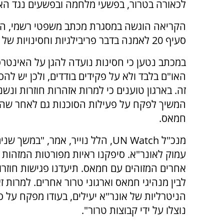
לכאורה בטרור, בפשעי מלחמה ובפשעים נגד הא
הקריאה הוגשה במסגרת מכתב משפטי רשמי, ה
סעיף 20 לאמנה בדבר פריבילגיות וחסינויות של האו"ם.
במכתב נטען כי חסינות נועדה להגן על האינטר
האו"ם בלבד ולא על פקידים בודדים, ולכן יש לה
זה. בארגון טוענים כי למרות אזהרות חוזרות ונשנו
המשיך לפקח על פעילות הסוכנות גם לאחר שהוצגו
חמאס.
מנכ"ל UN Watch, הלל נוייר, אמר, 
עמוק לאונר"א. סיפקנו ראיות מפורטות המזהות מו
אחרים המזוהים עם חמאס. תיעדנו פגישות חוזרות ו
לבין מנהיגי חמאס וארגוני טרור אחרים. למרות
הניטרליות של אונר"א יעילים, בעודו מפקח על
נוצלו על ידי קבוצות טרור".