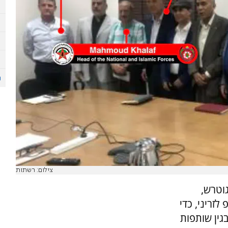
צילום: רשתות
ו גוטרש,
לזריני, כדי
גין שותפות