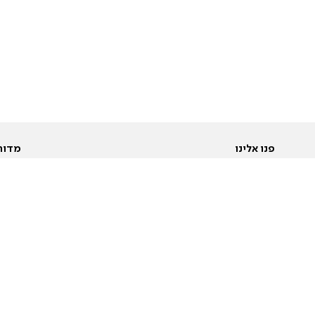
פנו אלינו
מדור
אודות
Pусский
חד
יצירת קשר
عربية
מב
פרסמו אצלנו
בי
תנאי שימוש
פו
מדיניות פרטיות
בא
הצהרת נגישות
בע
המייל האדום
מש