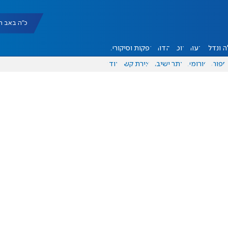
כ"ה באב תשפ"ו |
 ונדל"ן
דעות
אוכל
יהדות
הפקות וסיקורים
ספורט
פורומים
אתר ישיבה
יצירת קשר
עוד