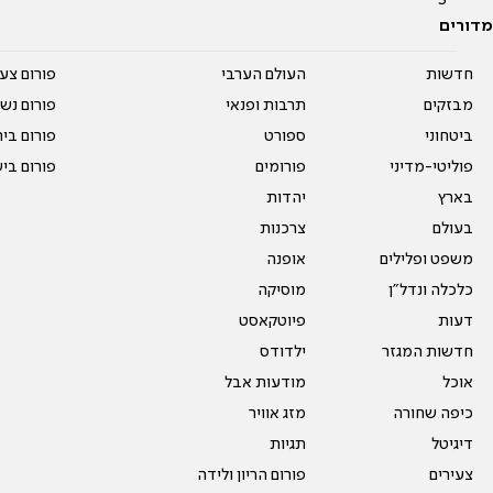
מדורים
חדשות
העולם הערבי
פורום צע
מבזקים
תרבות ופנאי
פורום נשו
ביטחוני
ספורט
פורום בי
פוליטי-מדיני
פורומים
פורום בי
בארץ
יהדות
בעולם
צרכנות
משפט ופלילים
אופנה
כלכלה ונדל"ן
מוסיקה
דעות
פיוטקאסט
חדשות המגזר
ילדודס
אוכל
מודעות אבל
כיפה שחורה
מזג אוויר
דיגיטל
תגיות
צעירים
פורום הריון ולידה