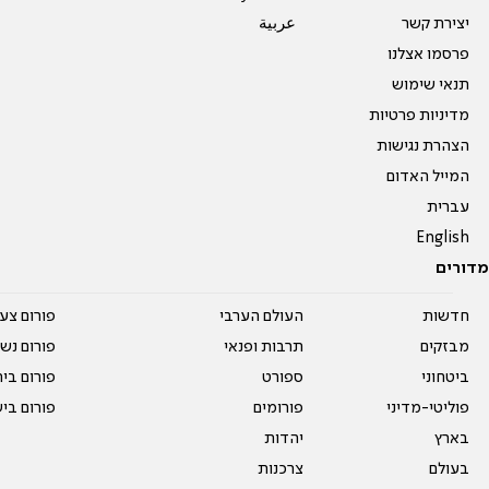
יצירת קשר
عربية
פרסמו אצלנו
תנאי שימוש
מדיניות פרטיות
הצהרת נגישות
המייל האדום
עברית
English
מדורים
חדשות
העולם הערבי
פורום צע
מבזקים
תרבות ופנאי
פורום נשו
ביטחוני
ספורט
פורום בי
פוליטי-מדיני
פורומים
פורום בי
בארץ
יהדות
בעולם
צרכנות