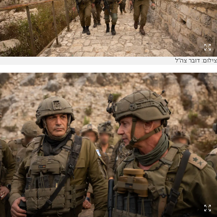
צילום: דובר צה"ל