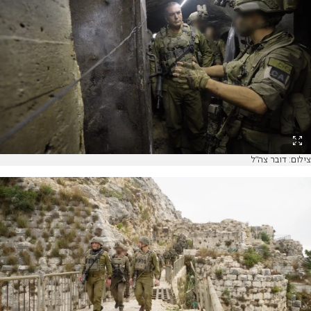
צילום: דובר צה"ל