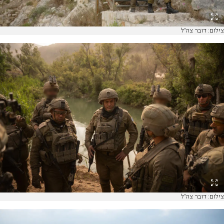
צילום: דובר צה"ל
צילום: דובר צה"ל