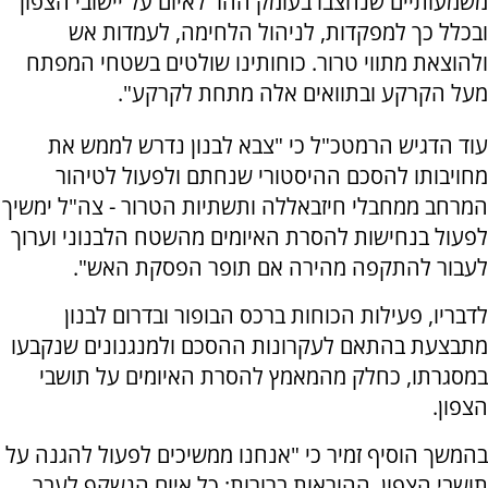
משמעותיים שנחצבו בעומק ההר לאיום על יישובי הצפון
ובכלל כך למפקדות, לניהול הלחימה, לעמדות אש
ולהוצאת מתווי טרור. כוחותינו שולטים בשטחי המפתח
מעל הקרקע ובתוואים אלה מתחת לקרקע".
עוד הדגיש הרמטכ"ל כי "צבא לבנון נדרש לממש את
מחויבותו להסכם ההיסטורי שנחתם ולפעול לטיהור
המרחב ממחבלי חיזבאללה ותשתיות הטרור - צה"ל ימשיך
לפעול בנחישות להסרת האיומים מהשטח הלבנוני וערוך
לעבור להתקפה מהירה אם תופר הפסקת האש".
לדבריו, פעילות הכוחות ברכס הבופור ובדרום לבנון
מתבצעת בהתאם לעקרונות ההסכם ולמנגנונים שנקבעו
במסגרתו, כחלק מהמאמץ להסרת האיומים על תושבי
הצפון.
בהמשך הוסיף זמיר כי "אנחנו ממשיכים לפעול להגנה על
תושבי הצפון. ההוראות ברורות: כל איום הנשקף לעבר