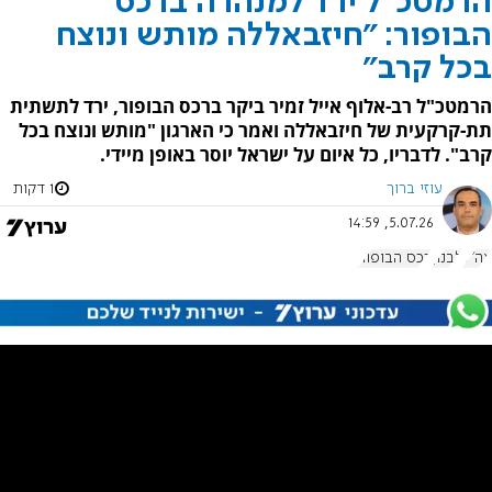
הרמטכ"ל ירד למנהרה ברכס
הבופור: "חיזבאללה מותש ונוצח
בכל קרב"
הרמטכ"ל רב-אלוף אייל זמיר ביקר ברכס הבופור, ירד לתשתית
תת-קרקעית של חיזבאללה ואמר כי הארגון "מותש ונוצח בכל
קרב". לדבריו, כל איום על ישראל יוסר באופן מיידי.
עוזי ברוך
1 דקות
5.07.26, 14:59
צה"ל
לבנון
רכס הבופור