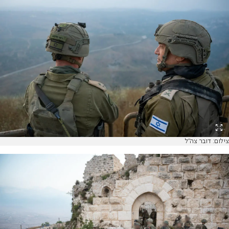
צילום: דובר צה"ל