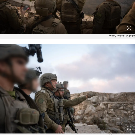
צילום: דובר צה"ל