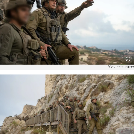
צילום: דובר צה"ל