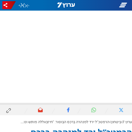
+
-
ערוץ 7
ביטחון
הרמטכ"ל ירד למנהרה ברכס הבופור: "חיזבאללה מותש ונוצח בכל קרב"