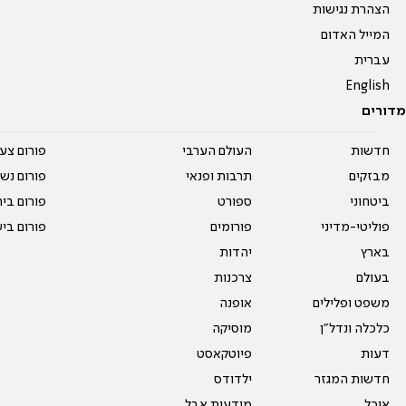
הצהרת נגישות
המייל האדום
עברית
English
מדורים
חדשות
העולם הערבי
פורום צע
מבזקים
תרבות ופנאי
פורום נשו
ביטחוני
ספורט
פורום בי
פוליטי-מדיני
פורומים
פורום בי
בארץ
יהדות
בעולם
צרכנות
משפט ופלילים
אופנה
כלכלה ונדל"ן
מוסיקה
דעות
פיוטקאסט
חדשות המגזר
ילדודס
אוכל
מודעות אבל