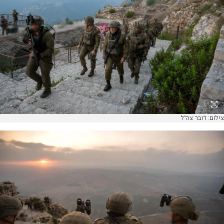
צילום: דובר צה"ל