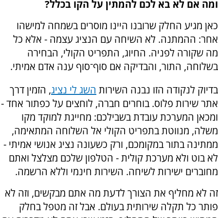
ומה אם לא בא לכם להמתין על הקו בכלל?
כאן מגיע החלק שרובנו היינו מוסרים בשמחה למישהו
אחר: ההמתנה. לא השיחה עם הנציג עצמה - אלא כל
מה שקורה לפניה. החיוג, התפריט הקולי, הבחירה
בשלוחה, התור, והבדיקה אם סוף־סוף ענה אדם אמיתי.
בדיוק לנקודה הזו נבנה השירות
השג לי נציג
, הזמין דרך
אתר שירות פלוס. בוחרים חברה, לוחצים על כפתור אחד -
ומכאן המערכת עובדת בשבילכם: מחייגת למוקד מקו
משלה, מנווטת בתפריט הקולי אל השלוחה המתאימה,
ממתינה בתור במקומכם, ורק כשעונה נציג אנושי אמיתי -
לא בוט ולא מערכת קולית - הטלפון שלכם מצלצל ואתם
מחוברים ישירות לשיחה. השירות חינמי וללא הרשמה.
זה לא מחליף את הצורך לדעת מה אתם מבקשים, וזה לא
פותר כל תקלה שירותית בעולם. אבל זה מטפל בחלק