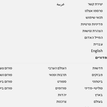
יצירת קשר
عربية
פרסמו אצלנו
תנאי שימוש
מדיניות פרטיות
הצהרת נגישות
המייל האדום
עברית
English
מדורים
חדשות
העולם הערבי
פורום צע
מבזקים
תרבות ופנאי
פורום נשו
ביטחוני
ספורט
פורום בי
פוליטי-מדיני
פורומים
פורום בי
בארץ
יהדות
בעולם
צרכנות