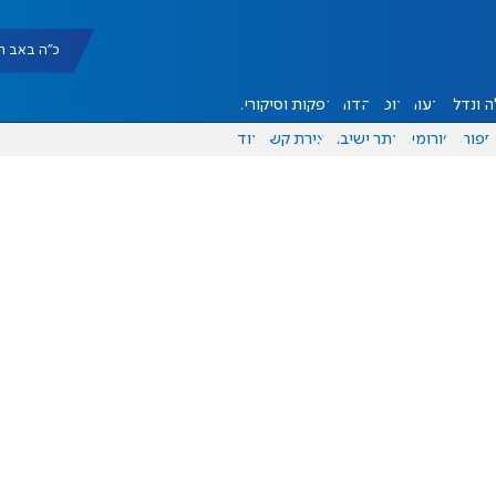
כ"ה באב תשפ"ו |
 ונדל"ן
דעות
אוכל
יהדות
הפקות וסיקורים
ספורט
פורומים
אתר ישיבה
יצירת קשר
עוד