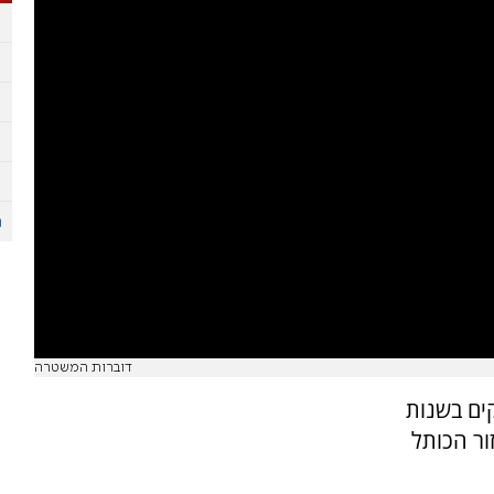
דוברות המשטרה
קים בשנות
זור הכותל