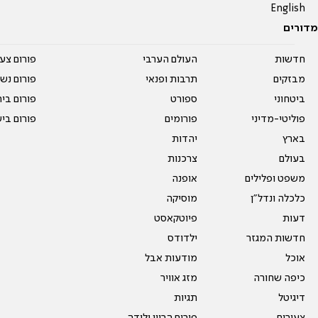
English
מדורים
חדשות
העולם הערבי
פורום צע
מבזקים
תרבות ופנאי
פורום נשו
ביטחוני
ספורט
פורום בי
פוליטי-מדיני
פורומים
פורום בי
בארץ
יהדות
בעולם
צרכנות
משפט ופלילים
אופנה
כלכלה ונדל"ן
מוסיקה
דעות
פיוטקאסט
חדשות המגזר
ילדודס
אוכל
מודעות אבל
כיפה שחורה
מזג אוויר
דיגיטל
תגיות