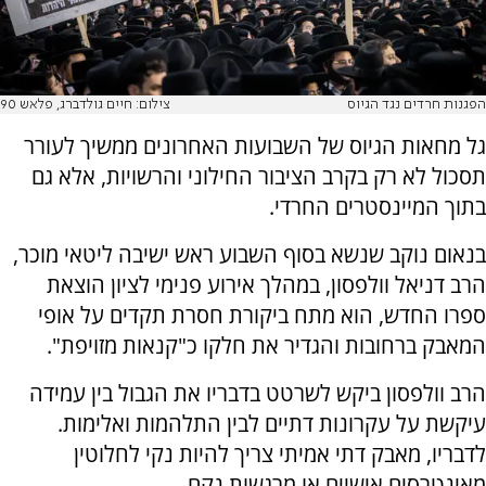
הפגנות חרדים נגד הגיוס
צילום: חיים גולדברג, פלאש 90
גל מחאות הגיוס של השבועות האחרונים ממשיך לעורר
תסכול לא רק בקרב הציבור החילוני והרשויות, אלא גם
בתוך המיינסטרים החרדי.
בנאום נוקב שנשא בסוף השבוע ראש ישיבה ליטאי מוכר,
הרב דניאל וולפסון, במהלך אירוע פנימי לציון הוצאת
ספרו החדש, הוא מתח ביקורת חסרת תקדים על אופי
המאבק ברחובות והגדיר את חלקו כ"קנאות מזויפת".
הרב וולפסון ביקש לשרטט בדבריו את הגבול בין עמידה
עיקשת על עקרונות דתיים לבין התלהמות ואלימות.
לדבריו, מאבק דתי אמיתי צריך להיות נקי לחלוטין
מאינטרסים אישיים או מרגשות נקם.