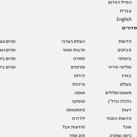
המייל האדום
עברית
English
מדורים
חדשות
העולם הערבי
פורום צע
מבזקים
תרבות ופנאי
פורום נשו
ביטחוני
ספורט
פורום בי
פוליטי-מדיני
פורומים
פורום בי
בארץ
יהדות
בעולם
צרכנות
משפט ופלילים
אופנה
כלכלה ונדל"ן
מוסיקה
דעות
פיוטקאסט
חדשות המגזר
ילדודס
אוכל
מודעות אבל
כיפה שחורה
מזג אוויר