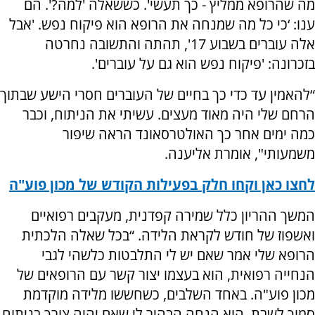
מה שהרופא ממליץ - כך תעשי'. כששאלה 'למה?'. הם
ענו: ‘כי כל מה שמנחה את הרופא הוא פיקוח נפש. 'אבל
אלה עוברים בשבוע 17', תהתה והתשובה נחרטה
בזכרונה: 'פיקוח נפש הוא גם על עוברים'.
“להאמין עד כדי כך בחיים של העוברים חסרי הישע שבתוך
הרחם שלי היה מאוד מעצים. עשיתי את הניתוח, וכבר
כמה ימים אחר כך האולטרסאונד הראה שיפור
משמעותי", אומרת אליענה.
לחצו כאן וקחו חלק בפעילות הקודש של מכון פוע"ה
המשך ההריון כלל שמירה קפדנית, מעקבים רפואיים
ואשפוז של חודש לקראת הלידה. “בכל שאלה הלכתית
הרופא שלי אמר שאם יש לי התלבטות כלשהי לגבי
הנחייה רפואית, הוא בעצמו יצור קשר עם הרופאים של
מכון פוע"ה. באחד השלבים, כשחששו מלידה מוקדמת
סמוך לשבת, הוא הנחה הבהיר לי שאם יהיה צורך בניתוח