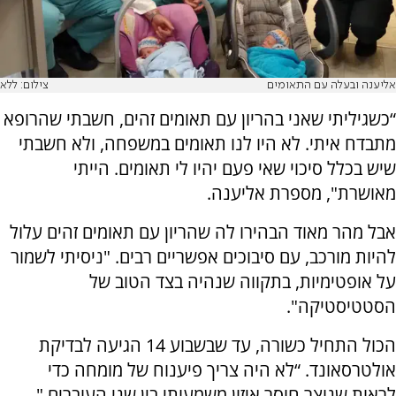
אליענה ובעלה עם התאומים
צילום: ללא
“כשגיליתי שאני בהריון עם תאומים זהים, חשבתי שהרופא
מתבדח איתי. לא היו לנו תאומים במשפחה, ולא חשבתי
שיש בכלל סיכוי שאי פעם יהיו לי תאומים. הייתי
מאושרת", מספרת אליענה.
אבל מהר מאוד הבהירו לה שהריון עם תאומים זהים עלול
להיות מורכב, עם סיבוכים אפשריים רבים. "ניסיתי לשמור
על אופטימיות, בתקווה שנהיה בצד הטוב של
הסטטיסטיקה".
הכול התחיל כשורה, עד שבשבוע 14 הגיעה לבדיקת
אולטרסאונד. “לא היה צריך פיענוח של מומחה כדי
לראות שנוצר חוסר איזון משמעותי בין שני העוברים."