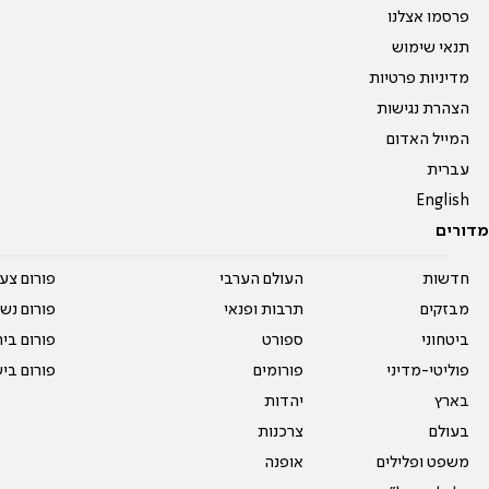
פרסמו אצלנו
תנאי שימוש
מדיניות פרטיות
הצהרת נגישות
המייל האדום
עברית
English
מדורים
חדשות
העולם הערבי
פורום צע
מבזקים
תרבות ופנאי
פורום נשו
ביטחוני
ספורט
פורום בי
פוליטי-מדיני
פורומים
פורום בי
בארץ
יהדות
בעולם
צרכנות
משפט ופלילים
אופנה