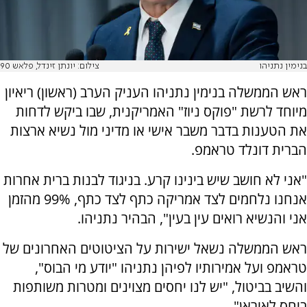
בנימין נתניהו
צילום: יונתן זינדל, פלאש 90
ראש הממשלה בנימין נתניהו העניק הערב (ראשון) ריאיון
מיוחד לרשת "פוקס ניוז" האמריקנית, שבו ביקש לדחות
את הטענות בדבר משבר אישי או מדיני מול נשיא ארצות
הברית דונלד טראמפ.
"אני לא חושב שיש בינינו קרע. בניגוד לבנות ברית אחרות
אנחנו נלחמים לצד אמריקה כתף לצד כתף, 99% מהזמן
אני והנשיא רואים עין בעין", הבהיר נתניהו.
ראש הממשלה נשאל ישירות על הציטוטים האחרונים של
טראמפ ועל אמירותיו לפיהן נתניהו "יודע מי הבוס",
והשיב בביטול, "יש לנו יחסים מצוינים ומטרות משותפות
ביחס לאיראן".