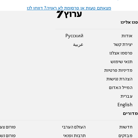
מצאתם טעות או פרסומת לא ראויה? דווחו לנו
פנו אלינו
אודות
Pусский
יצירת קשר
عربية
פרסמו אצלנו
תנאי שימוש
מדיניות פרטיות
הצהרת נגישות
המייל האדום
עברית
English
מדורים
חדשות
העולם הערבי
פורום צע
מבזקים
תרבות ופנאי
פורום נשו