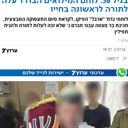
בגיל 36: לוחם המילואים הבודד עלה
לתורה לראשונה בחייו
לוחמי גדוד "ארבל" הפיקו, לקראת סיום התעסוקה המבצעית,
חגיגת בר מצווה עבור חברם נ' שלא זכה לעלות לתורה ולהניח
תפילין
ערוץ 7
5.07.26, 18:32
צה"ל
בר מצווה