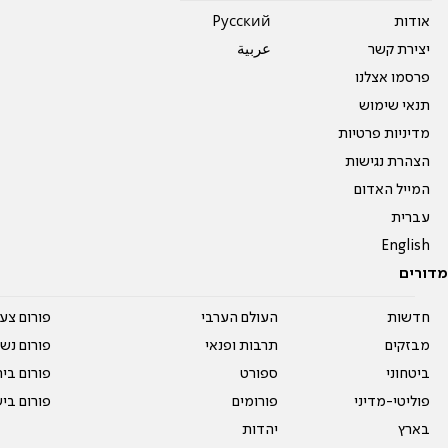
אודות
Pусский
יצירת קשר
عربية
פרסמו אצלנו
תנאי שימוש
מדיניות פרטיות
הצהרת נגישות
המייל האדום
עברית
English
מדורים
חדשות
העולם הערבי
פורום צע
מבזקים
תרבות ופנאי
פורום נשו
ביטחוני
ספורט
פורום בי
פוליטי-מדיני
פורומים
פורום בי
בארץ
יהדות