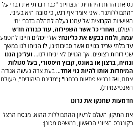
נס את הזהות היהודית הנצחית: "כבר דברתי את דברי על
"התבוללותנו". איני אומר אף רגע, כי טובה היא בעיני.
האישיות הקבוצית של עמנו נעלה לתהלה בדברי ימי
העולם,
ואחרי כל אשר השפילוה, עוד כבודה חדש
עמה, ולמה נבקש את כליונה?
אולי יכולים היינו להטמע
עד בלתי שריד בגויים אשר סביבותינו, לו הניחו לנו במשך
שני דורות רצופים. אך הגויים לא יניחו לנו...
ועל־כן הננו
ונהיה, ברצון או באונס, קבוץ היסטורי, בעל סגולות
המיחדות אותו להיות גוי אחד
...
בעת צרה נעשה אגודה
אחת, ואז נרגיש פתאום בכחנו" ("מדינת היהודים", פעולת
האנטישמיות).
הדמעות שחנקו את גרונו
את התיקון השלם לרעיון ההתבוללות ההוא, מנסח הרצל
בקונגרס הציוני הראשון, במשפט מכונן: