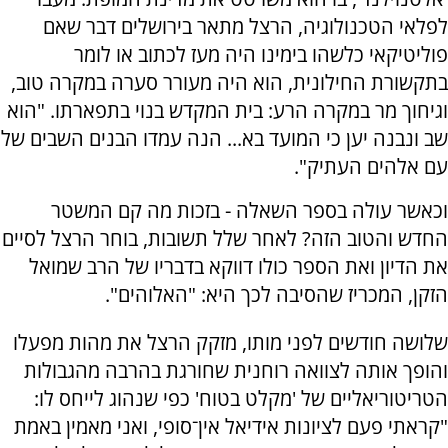
לפלאי הטכנולוגיה, הרצל מתאר בירושלים דבר שאם
פוליטיקאי כלשהו בימינו היה מעז לכתוב או לומר
בתקשורת החילונית, הוא היה מעורר סערה במקרה טוב,
וגיחוך מר במקרה הרע: בית המקדש בנוי בתפארתו. "הוא
שב ונבנה יען כי המועד בא... הנה עמדו הבנים השבים של
עם אלהים העתיק".
וכאשר עולה בספר השאלה - בזכות מה קם המשטר
החדש והטוב הזה? לאחר שלל תשובות, בוחר הרצל לסיים
את הדיון ואת הספר כולו דווקא בדבריו של הרב שמואל
הזקן, המכריז שהסיבה לכך היא: "האלוהים".
שלושה חודשים לפני מותו, מזקק הרצל את מהות מפעלו
והופך אותה לצוואה רוחנית שחורגת בהרבה מהגבולות
הטריטוריאליים של 'מקלט בטוח' כפי שנהוג לייחס לו:
"קראתי פעם לציונות אידיאל אין־סופי, ואני מאמין באמת