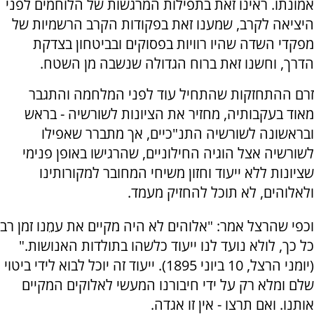
אמונתו. ראינו זאת בתפילות המרגשות של הלוחמים לפני
היציאה לקרב, שמענו זאת בפקודות הקרב הרשמיות של
מפקדי השדה שהיו רוויות בפסוקים ובביטחון בצדקת
הדרך, וחשנו זאת ברוח הגדולה שנשבה מן השטח
.
זרם ההתחזקות שהתחיל עוד לפני המלחמה והתגבר
מאוד בעקבותיה, מחזיר את הציונות לשורשיה - בראש
ובראשונה לשורשיה התנ"כיים, אך מתברר שאפילו
לשורשיה אצל הוגיה החילוניים, שהרגישו באופן פנימי
שציונות ללא ייעוד וחזון משיחי המחובר למקורותינו
ולאלוהים, לא תוכל להחזיק מעמד.
וכפי שהרצל אמר: "אלוהים לא היה מקיים את עמֵנו זמן רב
כל כך, לולא נועד לנו ייעוד כלשהו בתולדות האנושות."
(יומני הרצל, 10 ביוני 1895). ייעוד זה יוכל לבוא לידי ביטוי
שלם ומלא רק על ידי חיבורנו המעשי לאלוקים המקיים
אותנו. ואם תרצו - אין זו אגדה.