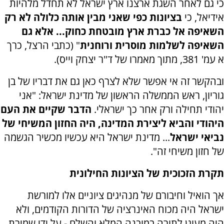
כי גם לאחר השגת ארצנו ארץ ישראל לא תחדל מלהיות
אידיאל, כי
בציונות כפי שאני מבין אותה כלולה לא רק
השאיפה אל כברת ארץ מובטחת כחוק... אלא גם
השאיפה לשלמות מוסרית ורוחנית
" (כתבי הרצל, כרך
א עמ' 381, מתוך מאמרו של ד"ר יצחק וייס).
ובהקשר זה אי אפשר שלא לצרף כאן גם את דבריו של בן
גוריון, ראש הממשלה הראשון של מדינת ישראל: "אני
יהודי תחילה ורק אחר כך ישראלי.
הדבר שקיים את העם
היהודי והביא ליצירת המדינה, היה החזון המשיחי של
נביאי ישראל
... מדינת ישראל היא עכשיו מכשיר הגשמה
של חזון משיחי זה".
תקרת הזכוכית של הציונות החילונית
אך הואיל וחיבורם של מנהיגים ציוניים אלו למורשת
ישראל היה מכוח האינרציה של הדורות הקודמים, ולא
היה מעוגן לתורה במובנה המלא והשלם - על ידי שמירת