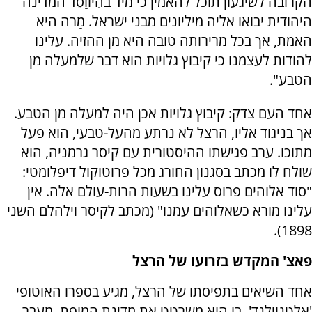
הקרובה לשיגעון תוכל להאמין כי מיד בהִיווַסֵד המדינה
היהודית יבואו אליה מיליונים מבני ישראל. מַרה היא
האמת, אך בכל מרירותה טובה היא מן ההזיה. עלינו
להודות לעצמנו כי קיבוץ גלויות הוא דבר שלמעלה מן
הטבע".
אחד העם צדק: קיבוץ גלויות אכן היה למעלה מן הטבע.
אך בניגוד אליו, הרצל לא נרתע מהעל-טבעי, הוא פעל
מתוכו. ערב פגישתו ההיסטורית עם קיסר גרמניה, הוא
שולח לו מכתב בסגנון החורג מכל פרוטוקול דיפלומטי:
"סוד אלוהים פרוס עלינו בשעות הרות-עולם אלה. אין
עלינו מורא כשאלוהים עמנו" (מכתב לקיסר וילהלם השני
1898).
פאצ' המקדש בזרועו של הרצל
אחד השיאים בתפיסתו של הרצל, מגיע בספרו האוטופי
'אלטנוילנד', בו הוא משרטט את מדינת המופת. מעבר