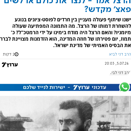
הרצל אמר - לנצר את כולם או לשים
פאצ' מקדש?
ישנו שיתוף פעולה מעניין בין חרדים לפוסט-ציונים בנוגע
להשחרת דמותו של הרצל. מה התמונה המפתיעה שעולה
מיומניו? והאם הרצל היה מודח בימינו על ידי הרמטכ"ל? כ'
תמוז, יום פטירתו של חוזה המדינה, הוא הזדמנות מצויינת לברר
את הבסיס האמיתי של מדינת ישראל.
הרב דני לביא
2 דקות
5.07.26, 20:03
הרב דני לביא