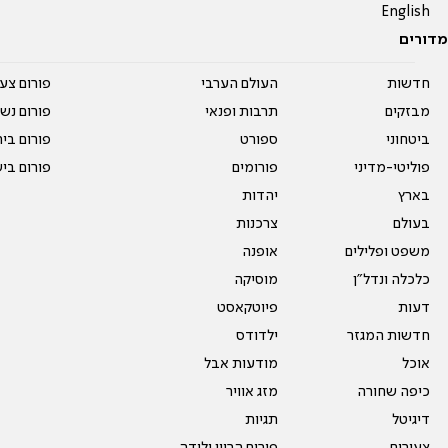
English
מדורים
חדשות
העולם הערבי
פורום צע
מבזקים
תרבות ופנאי
פורום נשו
ביטחוני
ספורט
פורום בי
פוליטי-מדיני
פורומים
פורום בי
בארץ
יהדות
בעולם
צרכנות
משפט ופלילים
אופנה
כלכלה ונדל"ן
מוסיקה
דעות
פיוטקאסט
חדשות המגזר
ילדודס
אוכל
מודעות אבל
כיפה שחורה
מזג אוויר
דיגיטל
תגיות