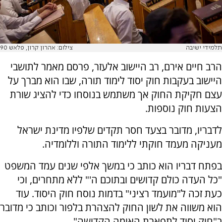
תלמידי ישיבה
צילום: אהרון קרון, פלאש 90
הרב חיים אירם, רב היישוב אלעזר, פרסם מאמר לתושבי
היישוב בעקבות חוק יסוד לימוד תורה, שבו הוא מברך על
עצם חקיקת החוק אך משתמש בנוסחו כדי להציג שורת
הצעות חוק נוספות.
לדבריו, מדובר בצעד חסר תקדים שלפיו מדינת ישראל
מעניקה מעמד חוקתי ללימוד התורה וללומדיה.
בפתח דבריו הוא כותב כי במשך אלפי שנים עמד המשפט
"כל העדה כולם קדושים ובתוכם ה'" ללא מתחרים, וכי
כעת זכה ל"מועמד רציני" בדמות נוסח חוק היסוד. עוד
הוא משווה את לשון החוק להצהרת בלפור וכותב כי מדובר
ב"חוק יסוד לתפארת האומה הקדושה".