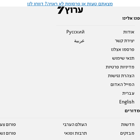
מצאתם טעות או פרסומת לא ראויה? דווחו לנו
פנו אלינו
אודות
Pусский
יצירת קשר
عربية
פרסמו אצלנו
תנאי שימוש
מדיניות פרטיות
הצהרת נגישות
המייל האדום
עברית
English
מדורים
חדשות
העולם הערבי
פורום צע
מבזקים
תרבות ופנאי
פורום נשו