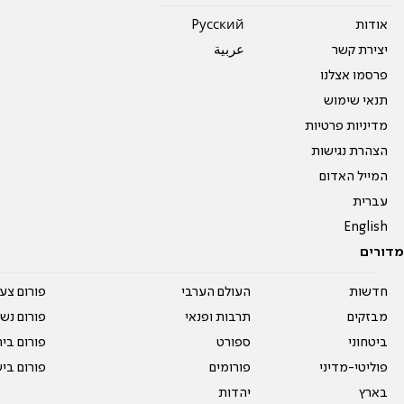
אודות
Pусский
יצירת קשר
عربية
פרסמו אצלנו
תנאי שימוש
מדיניות פרטיות
הצהרת נגישות
המייל האדום
עברית
English
מדורים
חדשות
העולם הערבי
פורום צע
מבזקים
תרבות ופנאי
פורום נשו
ביטחוני
ספורט
פורום בי
פוליטי-מדיני
פורומים
פורום בי
בארץ
יהדות