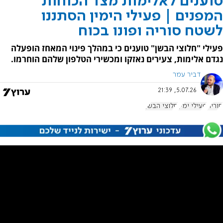
טוענים לאלימות מצד הכוחות
המפנים | פעילי הימין הסתננו
לשטח סוריה ופונו בכוח
פעילי "חלוצי הבשן" טוענים כי במהלך פינוי המאחז הופעלה
נגדם אלימות, צעירים נאזקו ומכשירי הטלפון שלהם הוחרמו.
דביר עמר
5.07.26, 21:39
סוריה
פעילי ימין
חלוצי הבשן