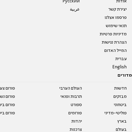
אודות
Pусский
יצירת קשר
عربية
פרסמו אצלנו
תנאי שימוש
מדיניות פרטיות
הצהרת נגישות
המייל האדום
עברית
English
מדורים
חדשות
העולם הערבי
פורום צע
מבזקים
תרבות ופנאי
פורום נשו
ביטחוני
ספורט
פורום בי
פוליטי-מדיני
פורומים
פורום בי
בארץ
יהדות
בעולם
צרכנות