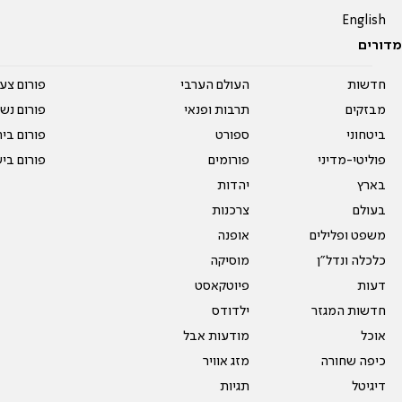
English
מדורים
חדשות
העולם הערבי
פורום צע
מבזקים
תרבות ופנאי
פורום נשו
ביטחוני
ספורט
פורום בי
פוליטי-מדיני
פורומים
פורום בי
בארץ
יהדות
בעולם
צרכנות
משפט ופלילים
אופנה
כלכלה ונדל"ן
מוסיקה
דעות
פיוטקאסט
חדשות המגזר
ילדודס
אוכל
מודעות אבל
כיפה שחורה
מזג אוויר
דיגיטל
תגיות