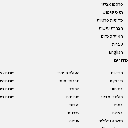
פרסמו אצלנו
תנאי שימוש
מדיניות פרטיות
הצהרת נגישות
המייל האדום
עברית
English
מדורים
חדשות
העולם הערבי
פורום צע
מבזקים
תרבות ופנאי
פורום נשו
ביטחוני
ספורט
פורום בי
פוליטי-מדיני
פורומים
פורום בי
בארץ
יהדות
בעולם
צרכנות
משפט ופלילים
אופנה