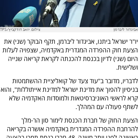
אביגדור ליברמן
צילום: יואב דודקביץ/TPS
יו"ר ישראל ביתנו, אביגדור ליברמן, תקף הבוקר (שני) את
הצעת חוק ההפרדה המגדרית באקדמיה, שצפויה לעלות
היום (שני) לדיון בכנסת להכנתה לקראת קריאה שנייה
ושלישית.
לדבריו, מדובר ב"עוד צעד של קואליציית ההשתמטות
בניסיון להפוך את מדינת ישראל למדינת אייתוללות", והוא
קרא לראשי האוניברסיטאות ולמוסדות האקדמיה שלא
לשתף פעולה עם המהלך.
הצעת החוק של חברת הכנסת לימור סון הר-מלך
להרחבת ההפרדה המגדרית באקדמיה אושרה בקריאה
ראשונה לפני יותר משנה. 48 חברי כנסת תמכו בהצעה,