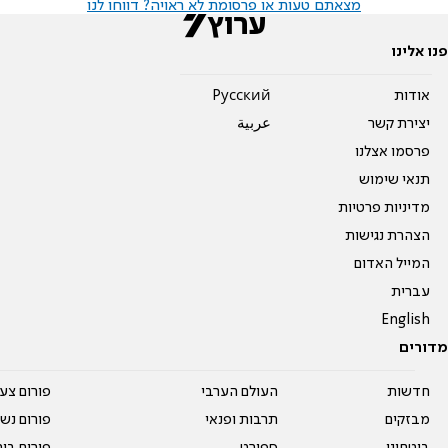
מצאתם טעות או פרסומת לא ראויה? דווחו לנו
פנו אלינו
אודות
Pусский
יצירת קשר
عربية
פרסמו אצלנו
תנאי שימוש
מדיניות פרטיות
הצהרת נגישות
המייל האדום
עברית
English
מדורים
חדשות
העולם הערבי
פורום צע
מבזקים
תרבות ופנאי
פורום נשו