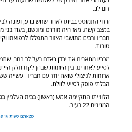
לעולמו לאחר מאבק של כשלושה שבועות על חייו
דום לב.
זרחי התמוטט בביתו לאחר שחש ברע, ופונה לבי
במצב קשה. מאז היה מורדם ומונשם, בעוד בני מ
חבריו ורבים מתושבי האזור התפללו לרפואתו וקיו
טובות.
מכריו מתארים את ירדן כאדם בעל לב רחב, שתמ
לסייע לאחרים. בין היוזמות שבהן לקח חלק היי
ארוחות לניצולי שואה יחד עם חבריו - עשייה שש
הבלתי פוסק לסייע לזולת.
הלווייתו התקיימה אמש (ראשון) בבית העלמין בג
המגינים 22 בעיר.
מצאתם טעות או פרס