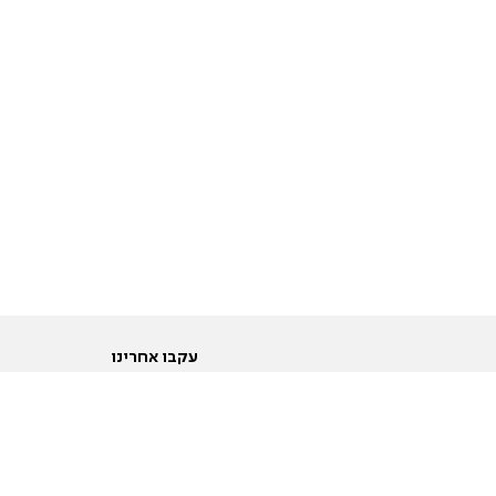
עקבו אחרינו
ות
טוויטר
ם הריון ולידה
פייסבוק
ום לקראת נישואין וזוגיות
אינסטגרם