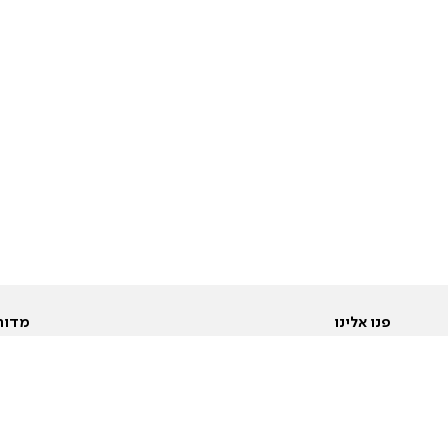
פנו אלינו
מדור
אודות
Pусский
חד
יצירת קשר
عربية
מב
פרסמו אצלנו
בי