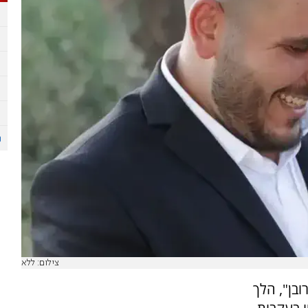
צילום: ללא
שת "רובן", הלך