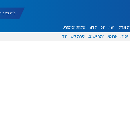
כ"ה באב תשפ"ו |
 ונדל"ן
דעות
אוכל
יהדות
הפקות וסיקורים
ספורט
פורומים
אתר ישיבה
יצירת קשר
עוד