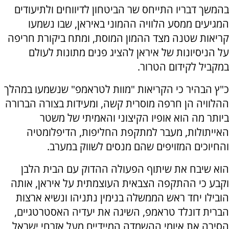
בהמשך דבריו התייחס שר הביטחון לדיווחים ולתיעודים
המגיעים ממסע הלוויה ההמוני באיראן, שבו נשמעו
קריאות שטנה מצד ההמון המוסת, ומתח ביקורת חריפה
על הניסיונות של איראן להציג פנים מתונות לעולם
במקביל לקידום הטרור.
כ"ץ הבהיר כי הקריאות "מוות לטראמפ" שנשמעו במהלך
ההלוויה הן חרפה מוסרית קשה, ומעידות בצורה הברורה
ביותר מה הוא אופיו הקיצוני והאמיתי של משטר
האייתולות, מעבר למתקפת החליפות, הדיפלומטיה
והחיוכים המזויפים שהם מנסים לשווק במערב.
הוא שיבח את שיתוף הפעולה ההדוק עם הבית הלבן
וקבע כי ההתקפה הצבאית העוצמתית על איראן, אותה
הובילו יחד ראש הממשלה בנימין נתניהו ונשיא ארצות
הברית דונלד טראמפ, השיגה את יעדיה האסטרטגיים,
הסירה את איומי ההשמדה המיידיים מעל אזרחי ישראל,