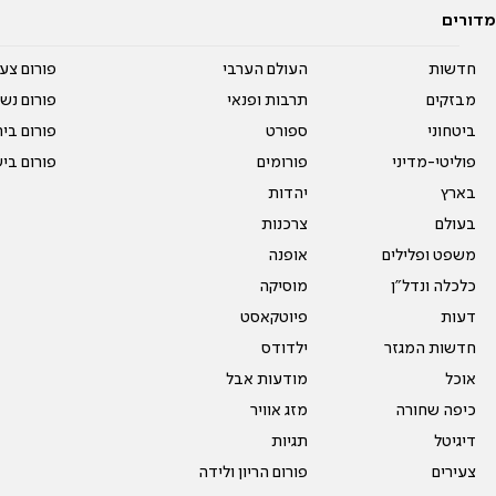
מדורים
חדשות
העולם הערבי
פורום צע
מבזקים
תרבות ופנאי
פורום נשו
ביטחוני
ספורט
פורום בי
פוליטי-מדיני
פורומים
פורום בי
בארץ
יהדות
בעולם
צרכנות
משפט ופלילים
אופנה
כלכלה ונדל"ן
מוסיקה
דעות
פיוטקאסט
חדשות המגזר
ילדודס
אוכל
מודעות אבל
כיפה שחורה
מזג אוויר
דיגיטל
תגיות
צעירים
פורום הריון ולידה