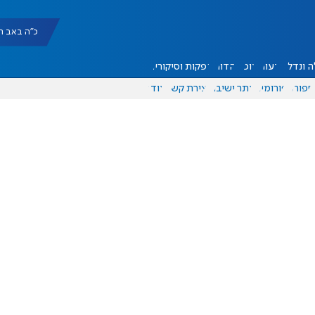
כ"ה באב תשפ"ו |
 ונדל"ן
דעות
אוכל
יהדות
הפקות וסיקורים
ספורט
פורומים
אתר ישיבה
יצירת קשר
עוד