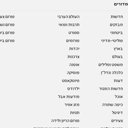
מדורים
חדשות
העולם הערבי
פורום צע
מבזקים
תרבות ופנאי
פורום נשו
ביטחוני
ספורט
פורום בי
פוליטי-מדיני
פורומים
פורום בי
בארץ
יהדות
בעולם
צרכנות
משפט ופלילים
אופנה
כלכלה ונדל"ן
מוסיקה
דעות
פיוטקאסט
חדשות המגזר
ילדודס
אוכל
מודעות אבל
כיפה שחורה
מזג אוויר
דיגיטל
תגיות
צעירים
פורום הריון ולידה