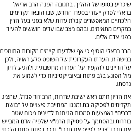
שיכריע בסופו של ההליך. בתגובה הפנה הרב אריאל
בראלי לפרק ייעודי בספרו החדש, שבו הובאו תקדימים
הלכתיים המאפשרים קבלת עדות שלא בפני בעל הדין
במקרים מתאימים, ובהם מצב שבו עדים חוששים להעיד
בפני אדם אלים.
הרב בראלי הוסיף כי אף שלדעתו קיימים מקורות התומכים
בגישה זו, הערתו העקרונית של השופט סלע ראויה, ולכן
על הדיינים להקפיד על הפרדה מחשבתית ולהגיע לדיון
מול הפוגע בלב פתוח ובאובייקטיביות כדי לשמוע את
גרסתו.
את הדיון חתם ראש ישיבת שדרות, הרב דוד פנדל, שהציג
תקדימים לפסיקה בת זמננו המחייבת פיצויים על "בושת
דברים" באמצעות סמכות הניתנת לדיינים מכוח שטר
בוררות ובהסתמך על פסיקת הרמ"א שלפיה אדם המבייש
את חברו "צריך לפייס את חברו", ובכך נפתח פתח הלכתי