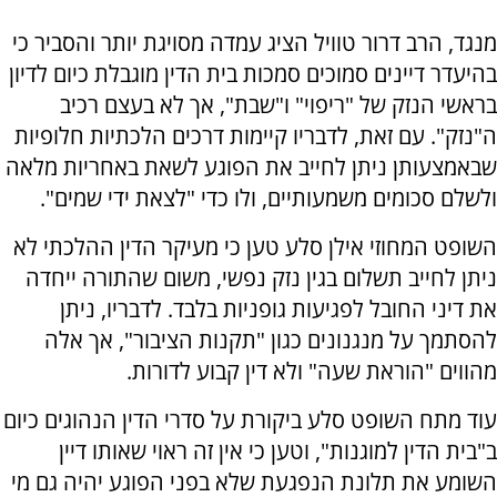
מנגד, הרב דרור טוויל הציג עמדה מסויגת יותר והסביר כי
בהיעדר דיינים סמוכים סמכות בית הדין מוגבלת כיום לדיון
בראשי הנזק של "ריפוי" ו"שבת", אך לא בעצם רכיב
ה"נזק". עם זאת, לדבריו קיימות דרכים הלכתיות חלופיות
שבאמצעותן ניתן לחייב את הפוגע לשאת באחריות מלאה
ולשלם סכומים משמעותיים, ולו כדי "לצאת ידי שמים".
השופט המחוזי אילן סלע טען כי מעיקר הדין ההלכתי לא
ניתן לחייב תשלום בגין נזק נפשי, משום שהתורה ייחדה
את דיני החובל לפגיעות גופניות בלבד. לדבריו, ניתן
להסתמך על מנגנונים כגון "תקנות הציבור", אך אלה
מהווים "הוראת שעה" ולא דין קבוע לדורות.
עוד מתח השופט סלע ביקורת על סדרי הדין הנהוגים כיום
ב"בית הדין למוגנות", וטען כי אין זה ראוי שאותו דיין
השומע את תלונת הנפגעת שלא בפני הפוגע יהיה גם מי