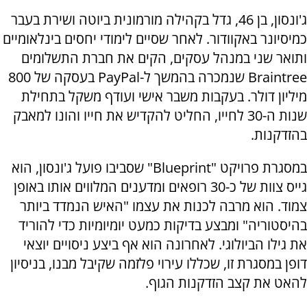
ג'ונסון, בן 46, גדל בקהילה מורמונית ביוטה ושירת בעבר
כמיסיונר באקוודור. לאחר שסיים לימודי יחסים בינלאומיים
ותואר שני במנהל עסקים, הקים את חברת התשלומים
Braintree שנמכרה בהמשך ל-PayPal בעסקה של 800
מיליון דולר. בעקבות משבר אישי ועודף משקל בתחילת
שנות ה-30 לחייו, החליט להקדיש את חייו והונו למאבק
בהזדקנות.
במסגרת פרויקט "Blueprint" שסביבו פועל ג'ונסון, הוא
גייס צוות של כ-30 רופאים ומדענים המלווים אותו באופן
צמוד. הוא מרבה לכנות את עצמו "האיש הנמדד ביותר
בהיסטוריה" ומבצע בדיקות כמעט יומיומיות כדי להוריד
את גילו הביולוגי. לאחרונה הוא אף ביצע ניסויים יוצאי
דופן במסגרת זו, שכללו עירוי פלזמה שקיבל מבנו, בניסיון
להאט את קצב הזדקנות הגוף.