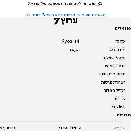
הצטרפו לקבוצת הוואטצאפ של ערוץ 7
מצאתם טעות או פרסומת לא ראויה? דווחו לנו
פנו אלינו
אודות
Pусский
יצירת קשר
عربية
פרסמו אצלנו
תנאי שימוש
מדיניות פרטיות
הצהרת נגישות
המייל האדום
עברית
English
מדורים
חדשות
העולם הערבי
פורום צע