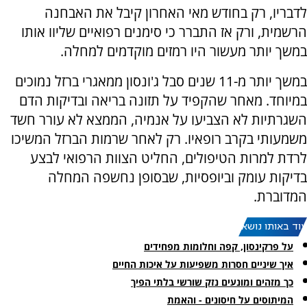
לדבריו, רק בחודש מאי האחרון קיבל את האבחנה
הרשמית, ורק אז התברר כי סימנים רפואיים שליוו אותו
במשך יותר מעשור היו רמזים מוקדמים למחלה.
במשך יותר מ-11 שנים סבל ג'ונסון ממאגרי ברזל נמוכים
במיוחד. מאחר שהקפיד על תזונה בריאה ובדיקות הדם
השגרתיות לא הצביעו על אנמיה, הממצא לא עורר חשד
משמעותי בקרב רופאיו. רק לאחר שרמות הברזל המשיכו
לרדת למרות הטיפולים, החליט הצוות הרפואי לבצע
בדיקות עומק וביופסיות, שבסופן נחשפה המחלה
המדוברת.
עוד באותו נושא:
על פרקינסון, קפה וחלומות מפחידים
איך שיניים חסרות משפיעות על איכות החיים
כך מזהים ומונעים נזק שורשי בלתי הפיך
המיתוסים על חיסונים - והאמת