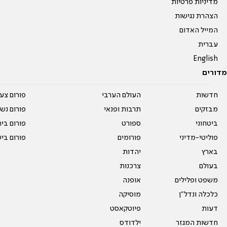
מדיניות פרטיות
הצהרת נגישות
המייל האדום
עברית
English
מדורים
חדשות
העולם הערבי
פורום צע
מבזקים
תרבות ופנאי
פורום נשו
ביטחוני
ספורט
פורום בי
פוליטי-מדיני
פורומים
פורום בי
בארץ
יהדות
בעולם
צרכנות
משפט ופלילים
אופנה
כלכלה ונדל"ן
מוסיקה
דעות
פיוטקאסט
חדשות המגזר
ילדודס