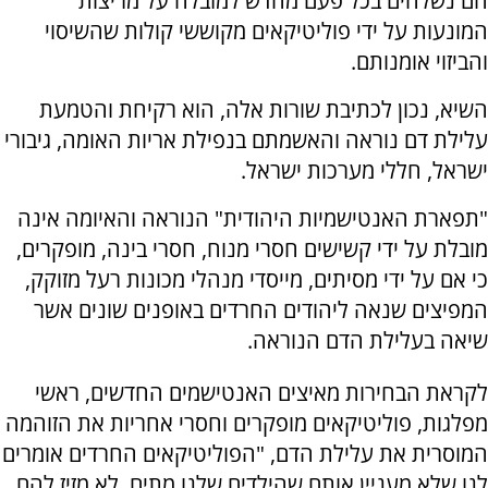
הם נשלחים בכל פעם מחדש למזבלה על מריצות
המונעות על ידי פוליטיקאים מקוששי קולות שהשיסוי
והביזוי אומנותם.
השיא, נכון לכתיבת שורות אלה, הוא רקיחת והטמעת
עלילת דם נוראה והאשמתם בנפילת אריות האומה, גיבורי
ישראל, חללי מערכות ישראל.
"תפארת האנטישמיות היהודית" הנוראה והאיומה אינה
מובלת על ידי קשישים חסרי מנוח, חסרי בינה, מופקרים,
כי אם על ידי מסיתים, מייסדי מנהלי מכונות רעל מזוקק,
המפיצים שנאה ליהודים החרדים באופנים שונים אשר
שיאה בעלילת הדם הנוראה.
לקראת הבחירות מאיצים האנטישמים החדשים, ראשי
מפלגות, פוליטיקאים מופקרים וחסרי אחריות את הזוהמה
המוסרית את עלילת הדם, "הפוליטיקאים החרדים אומרים
לנו שלא מעניין אותם שהילדים שלנו מתים, לא מזיז להם