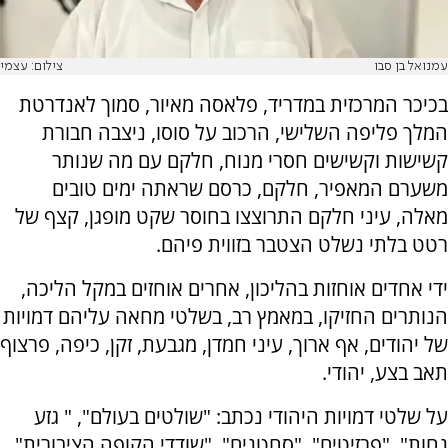
עמנואל בן סבו
צילום: עצמי
בכיכר המרכזית במדריד, פלאסה מאיור, סמוך לאנדרטת
המלך פליפה השלישי, הרכוב על סוסו, ניצבה חבורת
קשישות וקשישים חסרי מנוח, חלקם עם מה שנותר
משערם המאפיר, חלקם, כרסם שראתה ימים טובים
מאלה, עיני חלקם התרוצצו בחוסר שקט מופגן, קצף של
רטט בלתי נשלט הצטבר בזווית פיהם.
ידי אחדים אוחזות בהליכון, אחרים אוחזים במקל הליכה,
הנותרים החזיקו, במאמץ רב, בשלטי מחאה עליהם דמויות
של יהודים, אף ארוך, עיני חמדן, מגבעת, זקן, כיפה, פרצוף
תאב בצע, יהודי.
על שלטי דמויות היהודי נכתב: "שולטים בעולם", " גזע
נחות", "פרזיטים", "סחטנים", "שודדי הקופה הציבורית",