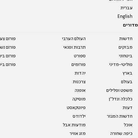
עברית
English
מדורים
חדשות
העולם הערבי
פורום צע
מבזקים
תרבות ופנאי
פורום נשו
ביטחוני
ספורט
פורום בי
פוליטי-מדיני
פורומים
פורום בי
בארץ
יהדות
בעולם
צרכנות
משפט ופלילים
אופנה
כלכלה ונדל"ן
מוסיקה
דעות
פיוטקאסט
חדשות המגזר
ילדודס
אוכל
מודעות אבל
כיפה שחורה
מזג אוויר