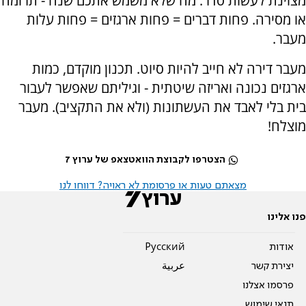
מצוינת לעשות סדר. מה שלא משמש אתכם שנה - תרומה
או מסירה. פחות דברים = פחות ארגזים = פחות עלות
מעבר.
מעבר דירה לא חייב להיות סיוט. תכנון מוקדם, כמות
ארגזים נכונה ואריזה שיטתית - וגיליתם שאפשר לעבור
בית בלי לאבד את העשתונות (ולא את התקציב). מעבר
מוצלח!
הצטרפו לקבוצת הוואטצאפ של ערוץ 7
מצאתם טעות או פרסומת לא ראויה? דווחו לנו
פנו אלינו
אודות
Pусский
יצירת קשר
عربية
פרסמו אצלנו
תנאי שימוש