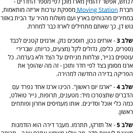
לנחש, אפשר להזמין מארז מוכן לפי מספר החדרים -
חברת
Moving Station
מספקת ערכות אריזה מותאמות,
במחירים מהנוחים בארץ ועם משלוח מהיר עד הבית באזור
גוש דן, כך שאתם מתחילים לארוז כבר למחרת.
שלב 3
- אורזים נכון, חוסכים נזק. ארגזים קטנים לכבד
(ספרים, כלים), גדולים לקל (מצעים, כריות). שברירי
עוטפים בנייר, וצלחות מניחים על הצד ולא בערמה. כל
ארגז מסומן בצד לפי חדר ותוכן - זה מה שהופך את
הפריקה בדירה החדשה למהירה.
שלב 4
- "ארגז יום ראשון". הכינו ארגז אחד נפרד עם
הדברים שתצטרכו מיד: מטענים, תרופות, נייר טואלט,
כמה כלי אוכל וסדינים. אותו מעמיסים אחרון ופותחים
ראשון.
שלב 5
- אל תזרקו, תתרמו. מעבר דירה הוא הזדמנות