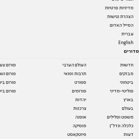
מדיניות פרטיות
הצהרת נגישות
המייל האדום
עברית
English
מדורים
חדשות
העולם הערבי
פורום צע
מבזקים
תרבות ופנאי
פורום נשו
ביטחוני
ספורט
פורום בי
פוליטי-מדיני
פורומים
פורום בי
בארץ
יהדות
בעולם
צרכנות
משפט ופלילים
אופנה
כלכלה ונדל"ן
מוסיקה
דעות
פיוטקאסט