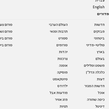
עברית
English
מדורים
חדשות
העולם הערבי
פורום צע
מבזקים
תרבות ופנאי
פורום נשו
ביטחוני
ספורט
פורום בי
פוליטי-מדיני
פורומים
פורום בי
בארץ
יהדות
בעולם
צרכנות
משפט ופלילים
אופנה
כלכלה ונדל"ן
מוסיקה
דעות
פיוטקאסט
חדשות המגזר
ילדודס
אוכל
מודעות אבל
כיפה שחורה
מזג אוויר
דיגיטל
תגיות