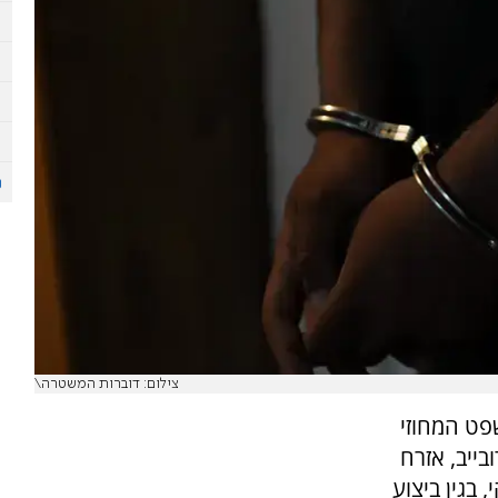
צילום: דוברות המשטרה\
פט המחוזי
בייב, אזרח
וקי, בגין ביצוע