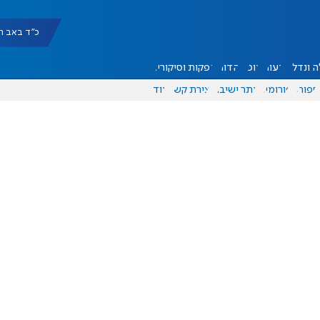
כ"ד באב תשפ"ו |
 ונדל"ן
דעות
אוכל
יהדות
הפקות וסיקורים
ספורט
פורומים
אתר ישיבה
יצירת קשר
עוד