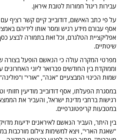
עבירות ריגול חמורות לטובת איראן.
על פי כתב האישום, דודובייב קיים קשר רציף עם גו
אסף עבורם מידע רגיש ומסר אותו לידיהם באמצ
אפליקציית הטלגרם, וכל זאת בתמורה לבצע כסף
שיטתיים.
מפרטי המקרה עולה כי הנאשם הופעל בצורה ש
וממוקדת בין החודשים פברואר ליוני האחרונים ע
שמות הכינוי המבצעיים "אנה", "אורי" ו"פולינה".
במסגרת הפעלתו, אסף דודובייב מודיעין חזותי ו
רגישות ברחבי מדינת ישראל, והעביר את הממצאי
במטבעות קריפטוגרפיים.
בין היתר, העביר הנאשם לאיראנים ידיעות מדויק
"שאגת הארי", ויצא למשימות צילום מורכבות במ
מערכות", מתוך כוונה לפגוע בביטחון המדינה.