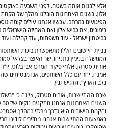
אלא לבנות אותה בשטח. לפני השבעה באוקטוב
אלון. בשנים האחרונות הובלנו מהלך של הקמת 
הפיגועים במרחב. עכשיו אנחנו עולים קומה נוספ
רימונים, את כביש אלון ואת האחיזה הישראלית במ
בביטחון ישראל - עוד משפחות, עוד קהילה ועוד 
בניית היישובים הללו מתאפשרת בזכות השותפו
הממשלה בנימין נתניהו, שר האוצר בצלאל סמוטר
אורית סטרוק, אלוף פיקוד המרכז אבי בלוט, יו"
אמנה. יחד עם כלל השותפים, אנו מבטיחים שהה
בלב הארץ", הדגיש גנץ.
שרת ההתיישבות, אורית סטרוק, ציינה כי "בשלוש
השנים
והקמת הישובים היא נדבך מרכזי במהלך אסטרטגי
באמצעות ההתיישבות אנחנו מחזירים לידינו חבל
שהופקרו, נוטעים שורשים עמוקים בארץ שתמיד 