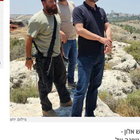
צילום: יחצ
 אלון -