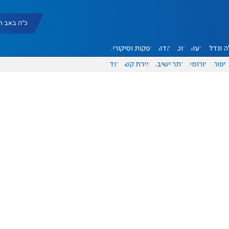
כ"ה באב תשפ"ו |
 ונדל"ן
דעות
אוכל
יהדות
הפקות וסיקורים
ספורט
פורומים
אתר ישיבה
יצירת קשר
עוד