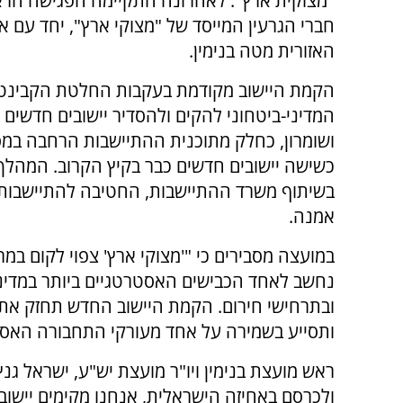
"מצוקית ארץ". לאחרונה התקיימה הפגישה הר
חברי הגרעין המייסד של "מצוקי ארץ", יחד עם 
האזורית מטה בנימין.
הקמת היישוב מקודמת בעקבות החלטת הקבינט
המדיני-ביטחוני להקים ולהסדיר יישובים חדשים 
ושומרון, כחלק מתוכנית ההתיישבות הרחבה במס
כשישה יישובים חדשים כבר בקיץ הקרוב. המהלך
בשיתוף משרד ההתיישבות, החטיבה להתיישבות
אמנה.
במועצה מסבירים כי "'מצוקי ארץ' צפוי לקום במרח
נחשב לאחד הכבישים האסטרטגיים ביותר במדינת
ובתרחישי חירום. הקמת היישוב החדש תחזק את 
ותסייע בשמירה על אחד מעורקי התחבורה האסט
ראש מועצת בנימין ויו"ר מועצת יש"ע, ישראל גנץ
ולכרסם באחיזה הישראלית, אנחנו מקימים יישוב 