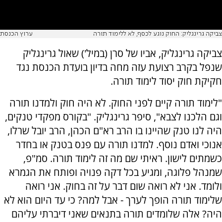
צביקה גרינגליק: החוק נוגע לכסף, לא ללימוד תורה
ערוץ הכנסת
צביקה גרינגליק, אביו של סרן (במיל') שאול גרינגליק
שנפל בקרב רצועת עזה מחה בדיון בועדת הכנסת נגד
חקיקת חוק יסוד לימוד תורה.
"לימוד תורה קיים לפני החוק. לא היה חוק ולמדנו תורה
וגם הלכנו לצבא", סיפר גרינגליק. "בקורס מפקדי טנקים,
היה לנו טנק שהיינו בו הרב רא"ם הכהן, הרב יובל שרלו,
אנוכי ואדם נוסף. למדנו תורה עם פנס בטנק או בחדר
כשמתים לישון. ראיתי שם מה זה לימוד תורה. סמ"פ,
שמנהל פלוגה, ומגיע בכל דקה פנויה ופותח את הגמרא
ולומד. אני לא רואה שום דבר על זה בחוק. אני רואה
שלימוד תורה הופך לערך - אבל למה? כי עד היום הוא לא
היה? אלה שלומדים תורה בתנאים שאני דיברתי עליהם