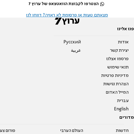
הצטרפו לקבוצת הוואטצאפ של ערוץ 7
מצאתם טעות או פרסומת לא ראויה? דווחו לנו
פנו אלינו
אודות
Pусский
יצירת קשר
عربية
פרסמו אצלנו
תנאי שימוש
מדיניות פרטיות
הצהרת נגישות
המייל האדום
עברית
English
מדורים
חדשות
העולם הערבי
פורום צע