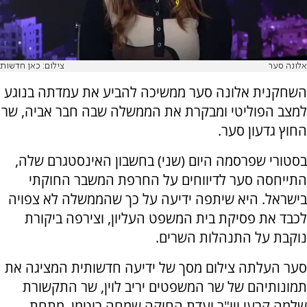
אלונה סער
צילום: כאן חדשות
השחקנית אלונה סער ממשיכה להביע את עמדתה בנוגע
למצב הפוליטי ומבקרת את הממשלה שבה חבר אביה, שר
החוץ גדעון סער.
בסטורי שפרסמה היום (שני) בחשבון האינסטגרם שלה,
התייחסה סער לדיווחים על החרפת המשבר החוקתי
בישראל. היא שיתפה ידיעה על כך שהממשלה לא צפויה
לכבד את פסיקת בית המשפט העליון, וצירפה ביקורת
נוקבת על התנהלות השרים.
סער העלתה צילום מסך של ידיעה חדשותית המציגה את
תמונותיהם של שר המשפטים יריב לוין, שר התקשורת
שלמה קרעי ויו"ר ועדת החוקה שמחה רוטמן. מתחת