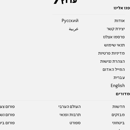
פנו אלינו
אודות
Pусский
יצירת קשר
عربية
פרסמו אצלנו
תנאי שימוש
מדיניות פרטיות
הצהרת נגישות
המייל האדום
עברית
English
מדורים
חדשות
העולם הערבי
פורום צע
מבזקים
תרבות ופנאי
פורום נשו
ביטחוני
ספורט
פורום בי