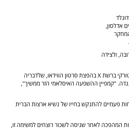
דונלד
 אדלסון,
המחקר
ובה, ולצידה
העיתונאית היהודייה לורה לומר האשימה ערוץ טורקי ברשת X בהפצת סרטון הווידאו, שלדבריה
גדה. "קמפיין ההשפעה האיסלאמי הזר ממשיך",
ת פעמיים להתנקש בחייו של נשיא ארצות הברית
למשמרות המהפכה לאחר שניסה לשכור רוצחים למשימה זו,