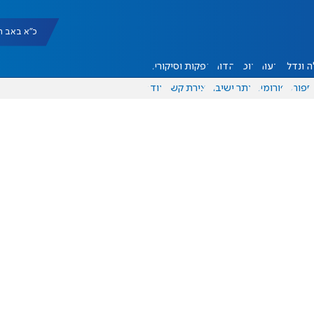
כ"א באב תשפ"ו |
 ונדל"ן
דעות
אוכל
יהדות
הפקות וסיקורים
ספורט
פורומים
אתר ישיבה
יצירת קשר
עוד