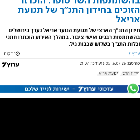
בהשתתפות השר סופר: הוכרזו
הזוכים בחידון התנ"ך של תנועת
אריאל
חידון התנ"ך הארצי של תנועת הנוער אריאל נערך בירושלים
בהשתתפות רבנים ואישי ציבור. במהלך האירוע הוכתרו חתני
וכלות התנ"ך בשלוש שכבות גיל.
ערוץ 7
1 דקות
פורסם:
6.07.26, 16:05
עודכן:
21:07
חידון התנ"ך
תנועת אריאל