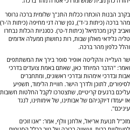
יהודה כהן מבית שמש ומרדכי אטרה מהר ברכה.
בקרב הבנות הוכתרו ככלות התנ"ך שלומית ברכה גרוסר
מהר ברכה (כיתות ג'-ד'), גפן שרה דגי מחיפה (כיתות ה'-ו')
ואביב קינן מכרמיאל (כיתות ז'-ט'). כסגניות הכלות נבחרו
טליה גלידאי מאלון שבות, רות נחושתן ממעלה אדומים
והלל כלפון מהר ברכה.
שר העלייה והקליטה אופיר סופר בירך את המשתתפים
ואמר: "הדבר המיוחד כאן, שאתם באמת צועדים בדרכי
אבות ובדרכי אימהות ובדרכי ראשונים, ומתחברים
לסיפורים, לתוכן ולדרך הישר. חוויית הלימוד, תשפיע
עליכם ברגעים קריטיים, שתצטרכו לקבל החלטות חשובות
אז יעמדו דיוקניהם של אבותינו, של אימותינו, לנגד
עיניכם".
מזכ"ל תנועת אריאל, אלחנן וולף, אמר: "אנו זוכים
לפעילויות רבות, ועשייה ברוכה של טוב בכלל הסניפים,