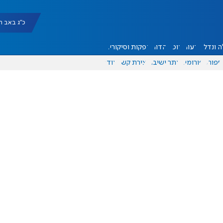
כ"ג באב תשפ"ו |
 ונדל"ן
דעות
אוכל
יהדות
הפקות וסיקורים
ספורט
פורומים
אתר ישיבה
יצירת קשר
עוד