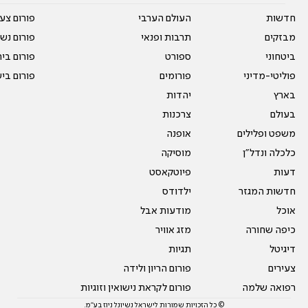
חדשות
העולם הערבי
פורום צע
מבזקים
תרבות ופנאי
פורום נשו
ביטחוני
ספורט
פורום בי
פוליטי-מדיני
פורומים
פורום בי
בארץ
יהדות
בעולם
צרכנות
משפט ופלילים
אופנה
כלכלה ונדל"ן
מוסיקה
דעות
פיוטקאסט
חדשות המגזר
ילדודס
אוכל
מודעות אבל
כיפה שחורה
מזג אוויר
דיגיטל
תגיות
צעירים
פורום הריון ולידה
רפואה שלמה
פורום לקראת נישואין וזוגיות
© כל הזכויות שמורות לישראל נשיונל ניוז בע"מ.