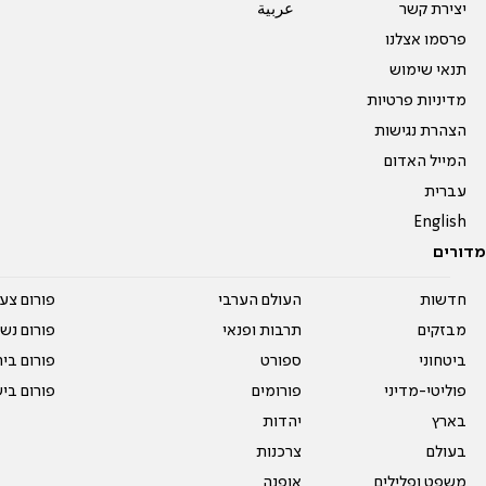
יצירת קשר
عربية
פרסמו אצלנו
תנאי שימוש
מדיניות פרטיות
הצהרת נגישות
המייל האדום
עברית
English
מדורים
חדשות
העולם הערבי
פורום צע
מבזקים
תרבות ופנאי
פורום נשו
ביטחוני
ספורט
פורום בי
פוליטי-מדיני
פורומים
פורום בי
בארץ
יהדות
בעולם
צרכנות
משפט ופלילים
אופנה