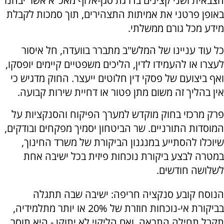
הצבאית ושני קצינים בדרגת סגן-אלוף מאכ"א אשר יבחנו
באופן פרטני את אמיתות התצהירים, תוך סמכות לקבלת
מידע מכל גורם ממשלתי.
כל עוד עניינו של המלש"ב מתברר בוועדה, חל איסור
לעצרו או להעמידו לדין, הליכים משפטיים קיימים יופסקו,
ואף ביצועם של פסקי דין חלוטים ייעצר. החוק מדגיש כי
אין בהליך זה משום מתן פטור או דחיית שירות קבועה.
פרק מרכזי בחוק מוקדש למערך הפיקוח והסנקציות על
המוסדות התורניים. שר הביטחון יסמיך מפקחים ובודקים,
שיוכלו להסתייע במנגנון הביקורת של משרד החינוך,
במטרה לבצע ביקורת נוכחות פיזית בכל ישיבה אחת
לשלושה חודשים.
הנוסח קובע סנקציה חריפה: ישיבה שבה תתגלה
בביקורת אי-נוכחות חוזרת של 20% או יותר מתלמידיה,
תקבל תחילה התראה, ואם הליקוי לא יתוקן - היא תוסר