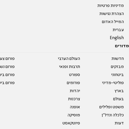
מדיניות פרטיות
הצהרת נגישות
המייל האדום
עברית
English
מדורים
חדשות
העולם הערבי
פורום צע
מבזקים
תרבות ופנאי
פורום נשו
ביטחוני
ספורט
פורום בי
פוליטי-מדיני
פורומים
פורום בי
בארץ
יהדות
בעולם
צרכנות
משפט ופלילים
אופנה
כלכלה ונדל"ן
מוסיקה
דעות
פיוטקאסט