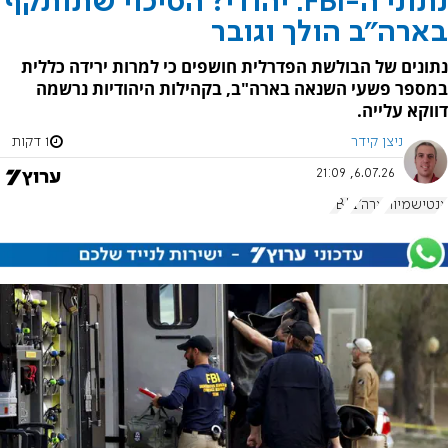
נתוני ה-FBI: יהודי? הסיכוי שתותקף
בארה"ב הולך וגובר
נתונים של הבולשת הפדרלית חושפים כי למרות ירידה כללית
במספר פשעי השנאה בארה"ב, בקהילות היהודיות נרשמה
דווקא עלייה.
ניצן קידר
1 דקות
6.07.26, 21:09
אנטישמיות
ארה"ב
FBI