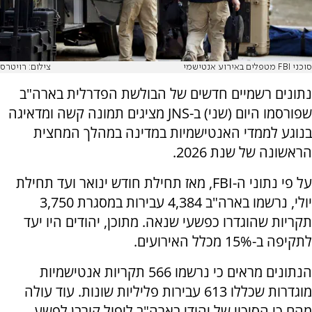
סוכני FBI מטפלים באירוע אנטישמי
צילום: רויטרס
נתונים רשמיים חדשים של הבולשת הפדרלית בארה"ב
שפורסמו היום (שני) ב-JNS מציגים תמונה קשה ומדאיגה
בנוגע לממדי האנטישמיות במדינה במהלך המחצית
הראשונה של שנת 2026.
על פי נתוני ה-FBI, מאז תחילת חודש ינואר ועד תחילת
יולי, נרשמו בארה"ב 4,384 עבירות במסגרת 3,750
תקריות שהוגדרו כפשעי שנאה. מתוכן, יהודים היו יעד
לתקיפה ב-15% מכלל האירועים.
הנתונים מראים כי נרשמו 566 תקריות אנטישמיות
מוגדרות שכללו 613 עבירות פליליות שונות. עוד עולה
מהם כי הסיכוי של יהודי בארה"ב ליפול קורבן לפשע