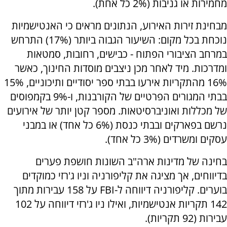
מחמירות או גניבות (2% כל אחת).
מבחינת זירות האירוע, הנתונים מראים כי האנטישמיות
נוכחת בכל מקום: השיעור הגבוה ביותר (17%) התרחש
במרחב הציבורי הפתוח - כבישים, רחובות, סמטאות
ומדרכות. מיד לאחר מכן ניצבים מוסדות החינוך, כאשר
16% מהתקריות אירעו בבתי ספר יסודיים ותיכוניים, 15%
בבתי המגורים הפרטיים של הקורבנות, ו-9% בקמפוסים
של מכללות ואוניברסיטאות. מספר קטן יותר של אירועים
נרשם בפארקים ובבתי כנסת (6% כל אחד) או במבני
עסקים ומשרדים (3% כל אחד).
בחינה של מדינות ארה"ב השונות חושפת פערים
בדיווחים, אך מציגה את קליפורניה וניו ג'רזי כמוקדים
בוערים. קליפורניה דיווחה ל-FBI על 158 עבירות מתוך
142 תקריות אנטישמיות, ואילו ניו ג'רזי דיווחה על 102
עבירות (92 תקריות).