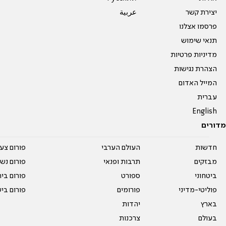
יצירת קשר
عربية
פרסמו אצלנו
תנאי שימוש
מדיניות פרטיות
הצהרת נגישות
המייל האדום
עברית
English
מדורים
חדשות
העולם הערבי
פורום צע
מבזקים
תרבות ופנאי
פורום נשו
ביטחוני
ספורט
פורום בי
פוליטי-מדיני
פורומים
פורום בי
בארץ
יהדות
בעולם
צרכנות