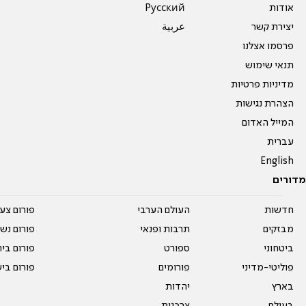
אודות
Pусский
יצירת קשר
عربية
פרסמו אצלנו
תנאי שימוש
מדיניות פרטיות
הצהרת נגישות
המייל האדום
עברית
English
מדורים
חדשות
העולם הערבי
פורום צע
מבזקים
תרבות ופנאי
פורום נשו
ביטחוני
ספורט
פורום בי
פוליטי-מדיני
פורומים
פורום בי
בארץ
יהדות