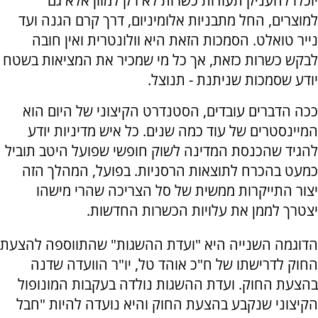
יוכלו להעניק תעודות כשרות לא רק למזון אלא גם
למוצרים, החל מתבניות אלומיניום, דרך קרם הגנה ועד
נייר טואלט. הסמכות הזאת היא וולונטרית ואין חובה
לבקש כשרות כזאת, אך כל מי שמכיר את המציאות בשטח
יודע שסמכות שניתנת - תנוצל.
ככה הדברים עובדים, הסטנדרט הקיצוני של היום הוא
המיינסטרים של עוד כמה שנים. כל איש מדיניות יודע
להגיד שהכנסת המדינה לשוק חופשי שפועל היטב תוביל
כמעט בהכרח לתוצאות הרסניות. בפועל, המהלך הזה
יצור התייקרות ממשית של סל הצריכה שהרי מישהו
יצטרך לממן את עלויות הכשרות החדשות.
הדוגמה השנייה היא "ועדת ההשגות" שהתווספה להצעת
החוק לדרישתו של ח"כ אוהד טל, יו"ר הוועדה שדנה
בהצעת החוק. ועדת ההשגות נולדה בעקבות המונופול
הקיצוני שנקבע בהצעת החוק והיא נועדה להיות "חבל