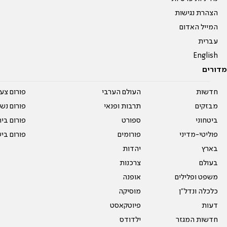
הצהרת נגישות
המייל האדום
עברית
English
מדורים
חדשות
העולם הערבי
פורום צע
מבזקים
תרבות ופנאי
פורום נשו
ביטחוני
ספורט
פורום בי
פוליטי-מדיני
פורומים
פורום בי
בארץ
יהדות
בעולם
צרכנות
משפט ופלילים
אופנה
כלכלה ונדל"ן
מוסיקה
דעות
פיוטקאסט
חדשות המגזר
ילדודס